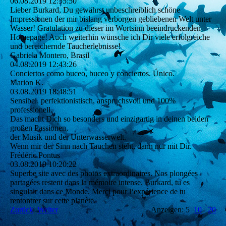
06.08.2019
12:55:50
Lieber Burkard, Du gewährst unbeschreiblich schöne
Impressionen der mir bislang verborgen gebliebenen Welt unter
Wasser! Gratulation zu dieser im Wortsinn beeindruckenden
Homepage! Auch weiterhin wünsche ich Dir viele erfolgreiche
und bereichernde Taucherlebnisse!
Gabriela Montero, Brasil
04.08.2019
12:43:26
Conciertos como buceo, buceo y conciertos. Único.
Marion K.
03.08.2019
18:48:51
Sensibel, perfektionistisch, anspruchsvoll und 100%
professionell.
Das macht Dich so besonders und einzigartig in deinen beiden
großen Passionen,
der Musik und der Unterwasserwelt.
Wenn mir der Sinn nach Tauchen steht, dann nur mit Dir.
Frédéric Pontus
03.08.2019
10:20:22
Superbe site avec des photos extraordinaires. Nos plongées
partagées restent dans la mémoire intense. Burkard, tu es
singulair dans ce Monde. Merçi pour l‘expérience de tu
rentontrer sur cette planète.
Zurück
Weiter
Anzeigen: 5
10
20