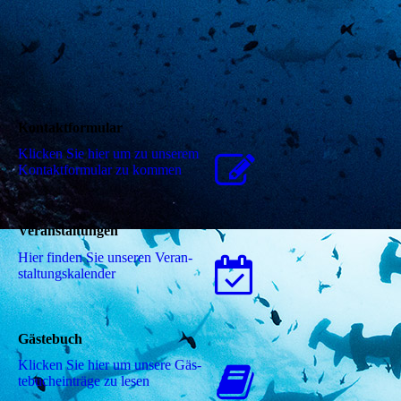
Kontaktformular
Klicken Sie hier um zu unserem
Kon­takt­for­mu­lar zu kommen
Veranstaltungen
Hier finden Sie unseren Ver­an­
stal­tungs­ka­len­der
Gästebuch
Klicken Sie hier um unsere Gäs­
te­buch­ein­trä­ge zu lesen