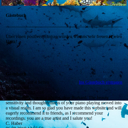
Gästebuch
Über einen positiven Eintrag würden wir uns sehr freuen. Vielen
Dank!
Gästebuch
18 Einträge auf 4 Seiten
Ins Gästebuch eintragen
Ray Hassard
14.08.2019
20:25:48
Astoundingly beautiful photos, dear Burkard. The beauty
sensitivity and thoughtfullness of your piano playing moved into
a visual realm. I am so glad you have made this website and will
eagerly recommend it to friends, as I recommend your
recordings. you are a true artist and I salute you!
C. Haber