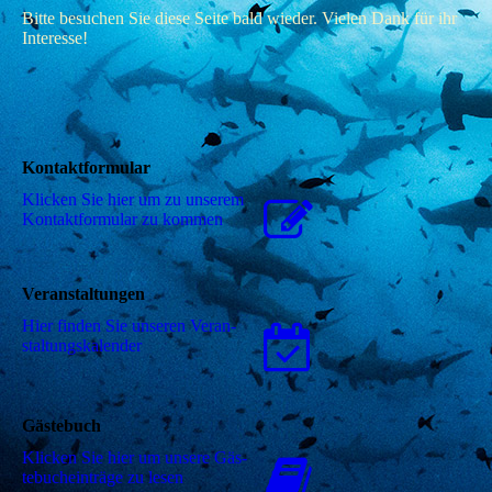
Bitte besuchen Sie diese Seite bald wieder. Vielen Dank für ihr
Interesse!
Kontaktformular
Klicken Sie hier um zu unserem
Kon­takt­for­mu­lar zu kommen
Veranstaltungen
Hier finden Sie unseren Ver­an­
stal­tungs­ka­len­der
Gästebuch
Klicken Sie hier um unsere Gäs­
te­buch­ein­trä­ge zu lesen