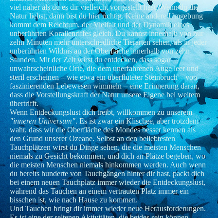
viel näher als du es dir vielleicht vorgestellt hast. Wenn du die
Natur liebst, dann bist du hier richtig. Keine andere Umgebung
kommt dem Reichtum, der Vielfalt und der Dynamik eines
unberührten Korallenriffes gleich. Du kannst innerhalb von nur
zehn Minuten mehr unterschiedliche Tierarten sehen, als in jeder
unberührten Wildnis an der Oberfiäche innerhalb von zehn
Stunden. Mit der Zeit wirst du entdecken, dass sogar
unwahrscheinliche Orte, die dem unerfahrenen Auge leer und
steril erscheinen – wie etwa ein überfluteter Steinbruch – von
faszinierenden Lebewesen wimmeln – eine Erinnerung daran,
dass die Vorstellungskraft der Natur unsere Eigene bei weitem
übertrifft.
Wenn Entdeckungslust dich treibt, willkommen zu unserem
"inneren Universum"
. Es ist zwar ein Klischee, aber trotzdem
wahr, dass wir die Oberfläche des Mondes besser kennen als
den Grund unserer Ozeane. Selbst an den beliebtesten
Tauchplätzen wirst du Dinge sehen, die die meisten Menschen
niemals zu Gesicht bekommen, und dich an Plätze begeben, wo
die meisten Menschen niemals hinkommen werden. Auch wenn
du bereits hunderte von Tauchgängen hinter dir hast, packt dich
bei einem neuen Tauchplatz immer wieder die Entdeckungslust,
während das Tauchen an einem vertrauten Platz immer ein
bisschen ist, wie nach Hause zu kommen.
Und Tauchen bringt dir immer wieder neue Herausforderungen.
Es ist eine der seltenen Aktivitäten, die beides sein können,