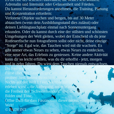
Adrenalin und Intensität oder Gelassenheit und Frieden.
Du kannst Herausforderungen annehmen, die Training, Planung
und Konzentration erfordern:
Verlorene Objekte suchen und bergen, bis auf 30 Meter
abtauchen (wenn dein Ausbildungsstand dies zulässt) oder
deinen Lieblingtauchplatz einmal nach Sonnenuntergang
erkunden. Oder du kannst durch eine der stillsten und schönsten
Umgebungen der Welt gleiten, wobei der Entscheid ob du jene
Rotfeuerfische nun fotografieren sollst oder nicht, deine einzige
"Sorge" ist. Egal wie, das Tauchen wird mit dir wachsen. Es
gibt immer etwas Neues zu sehen, etwas Neues zu entdecken,
eine neue Art, das Erlebnis zu geniessen. Keine andere Aktivität
kann dir so leicht erfüllen, was du dir erhoffst - jetzt, morgen
und in zehn Jahren. Du wirst dem Tauchen niemals entwachsen.
Du hast wahrscheinlich bereits Fotos, Fernsehsendungen und
Filme über das Tauchen gesehen, aber bevor du es nicht selbst
probiert hast, kannst du nicht nachvollziehen, wie es wirklich ist.
Nichts auf der Welt ist vergleichbar mit den Gefühlen, die du
erleben wirst – die Aufregung, unter Wasser atmen zu können,
die Freiheit der "Schwerelosigkeit" und die einzigartigen, neuen
Bilder und Töne.
Öffne Dich für dass Faszinosum dieser neuen, einzigartigen
Welt!
© PADI INT.