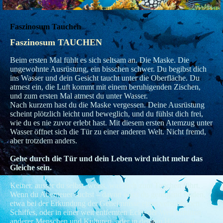
Faszinosum Tauchen
Faszinosum TAUCHEN
Beim ersten Mal fühlt es sich seltsam an. Die Maske. Die
ungewohnte Ausrüstung, ein bisschen schwer. Du begibst dich
ins Wasser und dein Gesicht taucht unter die Oberfläche. Du
atmest ein, die Luft kommt mit einem beruhigenden Zischen,
und zum ersten Mal atmest du unter Wasser.
Nach kurzem hast du die Maske vergessen. Deine Ausrüstung
scheint plötzlich leicht und beweglich, und du fühlst dich frei,
wie du es nie zuvor erlebt hast. Mit diesem ersten Atemzug unter
Wasser öffnet sich die Tür zu einer anderen Welt. Nicht fremd,
aber trotzdem anders.
Gehe durch die Tür und dein Leben wird nicht mehr das
Gleiche sein.
Keiner, ausser du selbst, weiss, was dich zum Tauchen führt.
Wenn du Abenteuer suchst – davon wirst du genügend finden,
etwa bei der Erkundung der Geheimnisse eines versunkenen
Schiffes, oder in einer weit entfernten Ecke der Welt inmitten
anderer Menschen und Kulturen, oder in deinem Hinterhof –